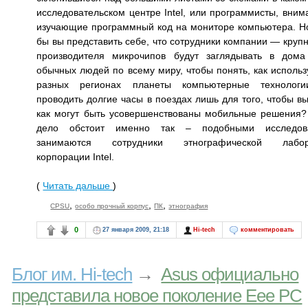
исследовательском центре Intel, или программисты, вним
изучающие программный код на мониторе компьютера. Н
бы вы представить себе, что сотрудники компании — круп
производителя микрочипов будут заглядывать в дом
обычных людей по всему миру, чтобы понять, как использ
разных регионах планеты компьютерные технологи
проводить долгие часы в поездах лишь для того, чтобы вы
как могут быть усовершенствованы мобильные решения?
дело обстоит именно так – подобными исследов
занимаются сотрудники этнографической лабор
корпорации Intel.
(
Читать дальше
)
,
,
,
CPSU
особо прочный корпус
ПК
этнография
0
27 января 2009, 21:18
Hi-tech
комментировать
Блог им. Hi-tech
→
Asus официально
представила новое поколение Eee PC