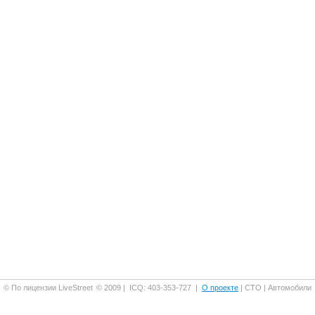
© По лицензии LiveStreet
© 2009 |
ICQ: 403-353-727
|
О проекте
| СТО | Автомобили