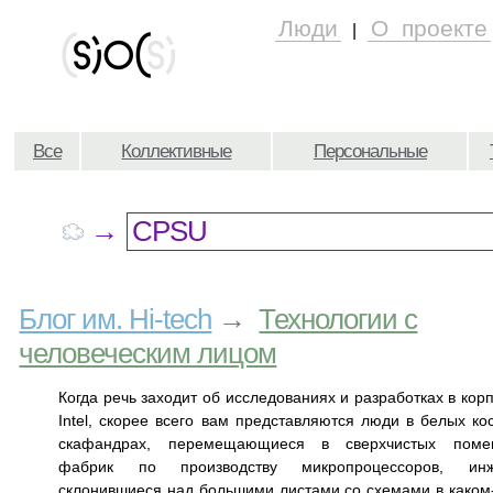
Люди
О проекте
|
Все
Коллективные
Персональные
→
Блог им. Hi-tech
→
Технологии c
человеческим лицом
Когда речь заходит об исследованиях и разработках в кор
Intel, скорее всего вам представляются люди в белых ко
скафандрах, перемещающиеся в сверхчистых поме
фабрик по производству микропроцессоров, инж
склонившиеся над большими листами со схемами в каком