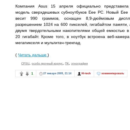
Компания Asus 15 апреля официально представила
модель сверхдешевых субноутбуков Eee PC. Новый Eee
весит 990 граммов, оснащен 8,9-дюймовым дисп
разрешением 1024 на 600 пикселей, гигабайтом памяти, 
двумя твердотельными накопителями общей емкостью в
20 гигабайт. Кроме того, в ноутбук встроена веб-камера
мегапикселя и мультитач-трекпад.
(
Читать дальше
)
,
,
,
CPSU
особо прочный корпус
ПК
этнография
1
27 января 2009, 21:14
Hi-tech
комментировать